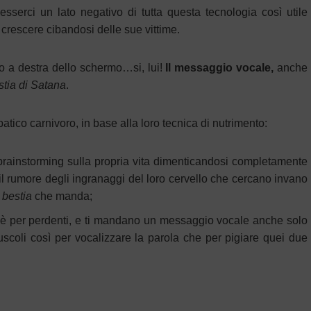
sserci un lato negativo di tutta questa tecnologia così utile
crescere cibandosi delle sue vittime.
o a destra dello schermo…si, lui!
Il messaggio vocale,
anche
stia di Satana
.
atico carnivoro, in base alla loro tecnica di nutrimento:
 brainstorming sulla propria vita dimenticandosi completamente
il rumore degli ingranaggi del loro cervello che cercano invano
i
bestia
che manda;
 è per perdenti, e ti mandano un messaggio vocale anche solo
coli così per vocalizzare la parola che per pigiare quei due