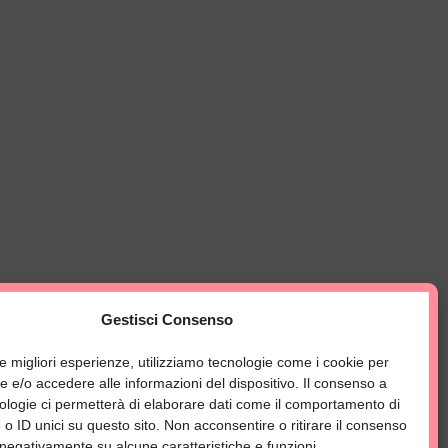
Gestisci Consenso
le migliori esperienze, utilizziamo tecnologie come i cookie per
 e/o accedere alle informazioni del dispositivo. Il consenso a
ologie ci permetterà di elaborare dati come il comportamento di
o ID unici su questo sito. Non acconsentire o ritirare il consenso
 negativamente su alcune caratteristiche e funzioni.