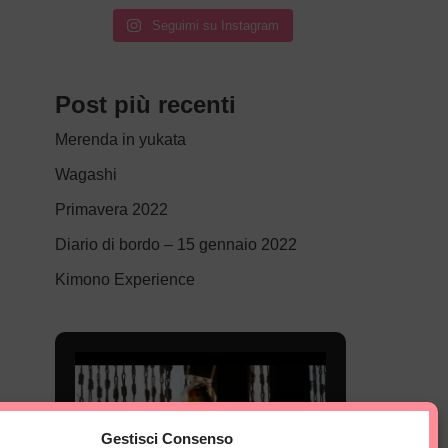
Seguimi su Instagram
Post più recenti
Merenda in yukata
Wagashi
Primavera 2022
Diario di bordo – 15 gennaio 2022
Kimono Experience
Gestisci Consenso