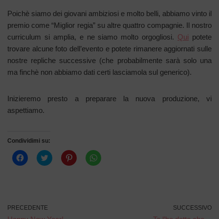
Poichè siamo dei giovani ambiziosi e molto belli, abbiamo vinto il
premio come “Miglior regia” su altre quattro compagnie. Il nostro
curriculum si amplia, e ne siamo molto orgogliosi.
Qui
potete
trovare alcune foto dell’evento e potete rimanere aggiornati sulle
nostre repliche successive (che probabilmente sarà solo una
ma finchè non abbiamo dati certi lasciamola sul generico).
Inizieremo presto a preparare la nuova produzione, vi
aspettiamo.
Condividimi su:
F
F
F
F
a
a
a
a
i
i
i
i
c
c
c
c
l
l
l
l
i
i
i
i
c
c
c
c
p
q
q
p
e
u
u
e
PRECEDENTE
SUCCESSIVO
r
i
i
r